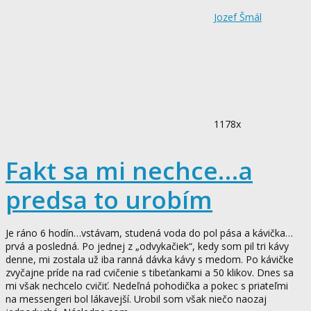
Jozef Šmál
1178x
Fakt sa mi nechce…a
predsa to urobím
Je ráno 6 hodín…vstávam, studená voda do pol pása a kávička…
prvá a posledná. Po jednej z „odvykačiek“, kedy som pil tri kávy
denne, mi zostala už iba ranná dávka kávy s medom. Po kávičke
zvyčajne príde na rad cvičenie s tibeťankami a 50 klikov. Dnes sa
mi však nechcelo cvičiť. Nedeľná pohodička a pokec s priateľmi
na messengeri bol lákavejší. Urobil som však niečo naozaj