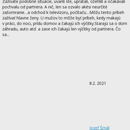
Zažívate podobné situácie, uvarili ste, upratali, ožehlili a očakávali
pochvalu od partnera. A nič, len sa ozvalo akési neurčité
zašomranie…a odchod k televízoru, počítaču…Môžu tento príbeh
zažívať hlavne ženy. U mužov to môže byť príbeh, kedy makajú
v práci, do noci, prídu domov a čakajú ich výčitky.Starajú sa o dom
záhradu, auto atď. a zase ich čakajú len výčitky od partnera. Čo
sa...
8.2. 2021
Jozef Šmál