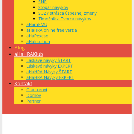
SNP
Stopár návykov
SUZY strážca úspešnej zmeny
Tlmočník a Tvorca návykov
aHamEMU
aHaHRA online free verzia
aHaPexeso
aHaIntuition
Blog
aHaHRAKlub
Láskavé návyky ŠTART
Láskavé návyky EXPERT
aHaHRA Návyky ŠTART
aHaHRA Návyky EXPERT
Kontakt
O autorovi
Domov
Partneri