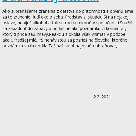
Ako si prenášame zranenia z detstva do prítomnosti a obviňujeme
za to zranenie, ľudí okolo seba. Predstav si situáciu.Si na nejakej
oslave, nepiješ alkohol a tak si trochu mimoň v spoločnosti.Snažíš
sa zapadnúť do zábavy a pridáš nejakú poznámku či komentár,
ktorý ti príde zaujímavý.Reakciu z okolia však vnímaš v podobe,
ako …“radšej mlč…“S nenávisťou sa pozrieš na človeka, ktorého
poznámka sa ťa dotkla.Začínaš sa obhajovať a obraňovať,...
2.2. 2021