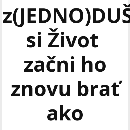
z(JEDNO)DU
si Život
začni ho
znovu brať
ako