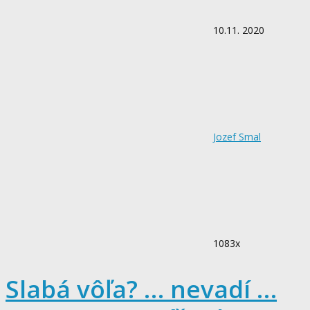
10.11. 2020
Jozef Smal
1083x
Slabá vôľa? … nevadí …