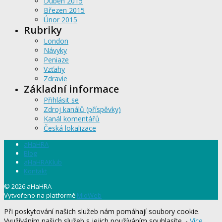
Duben 2015
Březen 2015
Únor 2015
Rubriky
London
Návyky
Peniaze
Vzťahy
Zdravie
Základní informace
Přihlásit se
Zdroj kanálů (příspěvky)
Kanál komentářů
Česká lokalizace
aHaHRA
Blog
aHaHRAKlub
Kontakt
© 2026 aHaHRA
Vytvořeno na platformě
MioWeb
Při poskytování našich služeb nám pomáhají soubory cookie.
Využíváním našich služeb s jejich používáním souhlasíte. -
Více