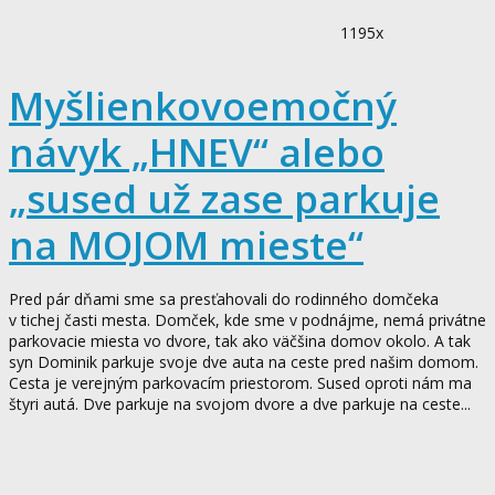
1195x
Myšlienkovoemočný
návyk „HNEV“ alebo
„sused už zase parkuje
na MOJOM mieste“
Pred pár dňami sme sa presťahovali do rodinného domčeka
v tichej časti mesta. Domček, kde sme v podnájme, nemá privátne
parkovacie miesta vo dvore, tak ako väčšina domov okolo. A tak
syn Dominik parkuje svoje dve auta na ceste pred našim domom.
Cesta je verejným parkovacím priestorom. Sused oproti nám ma
štyri autá. Dve parkuje na svojom dvore a dve parkuje na ceste...