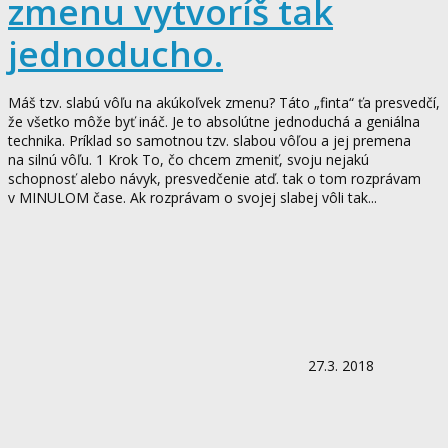
zmenu vytvoríš tak
jednoducho.
Máš tzv. slabú vôľu na akúkoľvek zmenu? Táto „finta“ ťa presvedčí,
že všetko môže byť ináč. Je to absolútne jednoduchá a geniálna
technika. Príklad so samotnou tzv. slabou vôľou a jej premena
na silnú vôľu. 1 Krok To, čo chcem zmeniť, svoju nejakú
schopnosť alebo návyk, presvedčenie atď. tak o tom rozprávam
v MINULOM čase. Ak rozprávam o svojej slabej vôli tak...
27.3. 2018