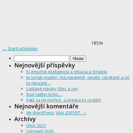
1853x
←
Starší příspěvky
Vyhledávání
Nejnovější příspěvky
EI emočná inteligencia a Intuícia a Smútok
Ja sa tak snažím, má navarené, opraté, upratané a on
to neocení….
Láskavé návyky Otec a syn
Buď radšej ticho….
Fakt sa mi nechce…a predsa to urobím
Nejnovější komentáře
Mr WordPress
:
Vitaj EXPERT…:)
Archivy
Únor 2021
Listopad 2020