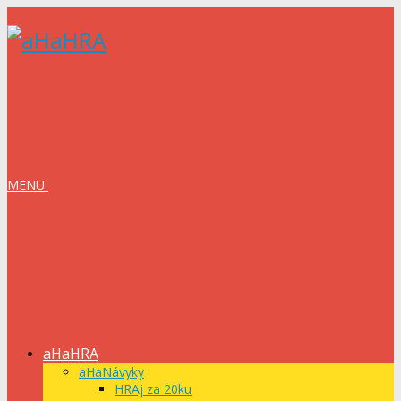
MENU
aHaHRA
aHaNávyky
HRAj za 20ku