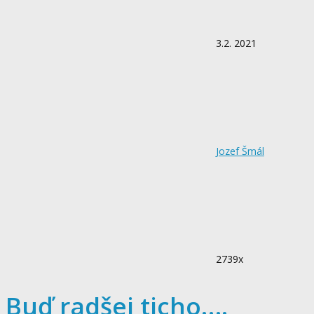
3.2. 2021
Jozef Šmál
2739x
Buď radšej ticho….