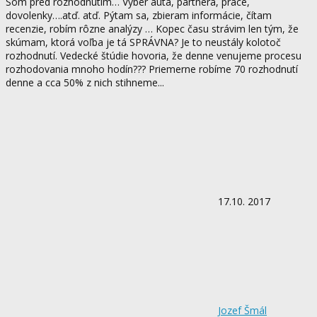
Som pred rozhodnutim… Výber auta, partnera, práce,
dovolenky….atď. atď. Pýtam sa, zbieram informácie, čítam
recenzie, robím rôzne analýzy … Kopec času strávim len tým, že
skúmam, ktorá voľba je tá SPRÁVNA? Je to neustály kolotoč
rozhodnutí. Vedecké štúdie hovoria, že denne venujeme procesu
rozhodovania mnoho hodín??? Priemerne robíme 70 rozhodnutí
denne a cca 50% z nich stihneme...
17.10. 2017
Jozef Šmál