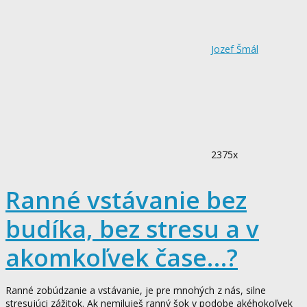
Jozef Šmál
2375x
Ranné vstávanie bez
budíka, bez stresu a v
akomkoľvek čase…?
Ranné zobúdzanie a vstávanie, je pre mnohých z nás, silne
stresujúci zážitok. Ak nemiluješ ranný šok v podobe akéhokoľvek