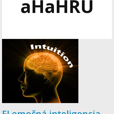
aHaHRU
EI emočná inteligencia