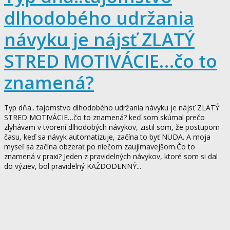
dlhodobého udržania
návyku je nájsť ZLATÝ
STRED MOTIVÁCIE…čo to
znamená?
Typ dňa.. tajomstvo dlhodobého udržania návyku je nájsť ZLATÝ
STRED MOTIVÁCIE…čo to znamená? keď som skúmal prečo
zlyhávam v tvorení dlhodobých návykov, zistil som, že postupom
času, keď sa návyk automatizuje, začína to byť NUDA. A moja
myseľ sa začína obzerať po niečom zaujímavejšom.Čo to
znamená v praxi? Jeden z pravidelných návykov, ktoré som si dal
do výziev, bol pravidelný KAŽDODENNÝ...