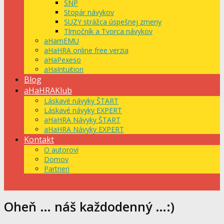
SNP
Stopár návykov
SUZY strážca úspešnej zmeny
Tlmočník a Tvorca návykov
aHamEMU
aHaHRA online free verzia
aHaPexeso
aHaIntuition
Blog
aHaHRAKlub
Láskavé návyky ŠTART
Láskavé návyky EXPERT
aHaHRA Návyky ŠTART
aHaHRA Návyky EXPERT
Kontakt
O autorovi
Domov
Partneri
Oheň … náš každodenný …:)