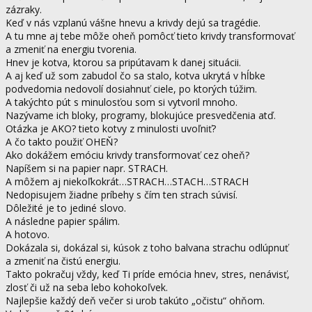
zázraky.
Keď v nás vzplanú vášne hnevu a krivdy dejú sa tragédie.
A tu mne aj tebe môže oheň pomôcť tieto krivdy transformovať
a zmeniť na energiu tvorenia.
Hnev je kotva, ktorou sa pripútavam k danej situácii.
A aj keď už som zabudol čo sa stalo, kotva ukrytá v hĺbke
podvedomia nedovolí dosiahnuť ciele, po ktorých túžim.
A takýchto pút s minulosťou som si vytvoril mnoho.
Nazývame ich bloky, programy, blokujúce presvedčenia atď.
Otázka je AKO? tieto kotvy z minulosti uvoľniť?
A čo takto použiť OHEŇ?
Ako dokážem emóciu krivdy transformovať cez oheň?
Napíšem si na papier napr. STRACH.
A môžem aj niekoľkokrát…STRACH…STACH…STRACH
Nedopisujem žiadne príbehy s čím ten strach súvisí.
Dôležité je to jediné slovo.
A následne papier spálim.
A hotovo.
Dokázala si, dokázal si, kúsok z toho balvana strachu odlúpnuť
a zmeniť na čistú energiu.
Takto pokračuj vždy, keď Ti príde emócia hnev, stres, nenávisť,
zlosť či už na seba lebo kohokoľvek.
Najlepšie každý deň večer si urob takúto „očistu“ ohňom.