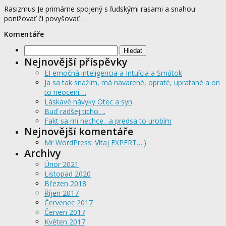
Rasizmus Je primárne spojený s ľudskými rasami a snahou
ponižovať či povyšovať…
Komentáře
Vyhledávání
Nejnovější příspěvky
EI emočná inteligencia a Intuícia a Smútok
Ja sa tak snažím, má navarené, opraté, upratané a on
to neocení….
Láskavé návyky Otec a syn
Buď radšej ticho….
Fakt sa mi nechce…a predsa to urobím
Nejnovější komentáře
Mr WordPress
:
Vitaj EXPERT…:)
Archivy
Únor 2021
Listopad 2020
Březen 2018
Říjen 2017
Červenec 2017
Červen 2017
Květen 2017