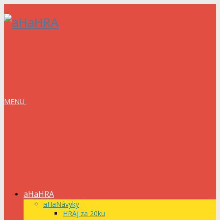
MENU
aHaHRA
aHaNávyky
HRAj za 20ku