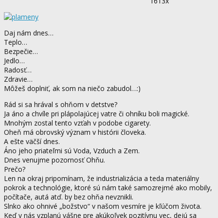
1613x
Daj nám dnes…
Teplo…
Bezpečie…
Jedlo…
Radosť…
Zdravie…
Môžeš doplniť, ak som na niečo zabudol…:)
Rád si sa hrával s ohňom v detstve?
Ja áno a chvíle pri plápolajúcej vatre či ohníku boli magické.
Mnohým zostal tento vzťah v podobe cigarety.
Oheň má obrovský význam v histórii človeka.
A ešte väčší dnes.
Áno jeho priateľmi sú Voda, Vzduch a Zem.
Dnes venujme pozornosť Ohňu.
Prečo?
Len na okraj pripomínam, že industrializácia a teda materiálny
pokrok a technológie, ktoré sú nám také samozrejmé ako mobily,
počítače, autá atď. by bez ohňa nevznikli.
Slnko ako ohnivé „božstvo“ v našom vesmíre je kľúčom života.
Keď v nás vzplanú vášne pre akúkoľvek pozitívnu vec, dejú sa