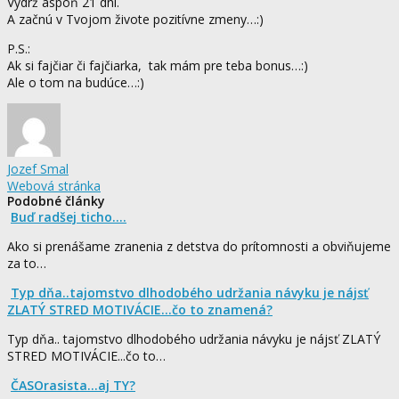
Vydrž aspoň 21 dní.
A začnú v Tvojom živote pozitívne zmeny…:)
P.S.:
Ak si fajčiar či fajčiarka, tak mám pre teba bonus…:)
Ale o tom na budúce…:)
Jozef Smal
Webová stránka
Podobné články
Buď radšej ticho....
Ako si prenášame zranenia z detstva do prítomnosti a obviňujeme
za to…
Typ dňa..tajomstvo dlhodobého udržania návyku je nájsť
ZLATÝ STRED MOTIVÁCIE...čo to znamená?
Typ dňa.. tajomstvo dlhodobého udržania návyku je nájsť ZLATÝ
STRED MOTIVÁCIE...čo to…
ČASOrasista...aj TY?