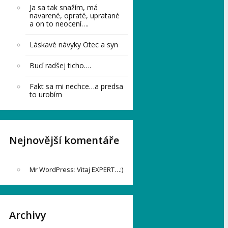
Ja sa tak snažím, má
navarené, opraté, upratané
a on to neocení….
Láskavé návyky Otec a syn
Buď radšej ticho….
Fakt sa mi nechce…a predsa
to urobím
Nejnovější komentáře
Mr WordPress
:
Vitaj EXPERT…:)
Archivy