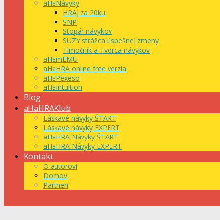
aHaNávyky
HRAj za 20ku
SNP
Stopár návykov
SUZY strážca úspešnej zmeny
Tlmočník a Tvorca návykov
aHamEMU
aHaHRA online free verzia
aHaPexeso
aHaIntuition
Blog
aHaHRAKlub
Láskavé návyky ŠTART
Láskavé návyky EXPERT
aHaHRA Návyky ŠTART
aHaHRA Návyky EXPERT
Kontakt
O autorovi
Domov
Partneri