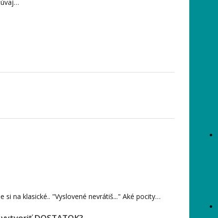
čúvaj…
 na klasické.. "Vyslovené nevrátiš..." Aké pocity…
 vytvoriť DOSTATOK?