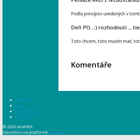
Podľa princípov uvedených v tomt
Deň PO...:) rozhodnutí ..
Toto chcem, toto musím mať, toto
Komentáře
aHaHRA
Blog
aHaHRAKlub
Kontakt
© 2026 aHaHRA
Vytvořeno na platformě
MioWeb