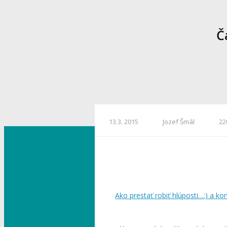
Č
13.3. 2015
Jozef Šmál
22
Ako prestať robiť hlúposti…:) a ko