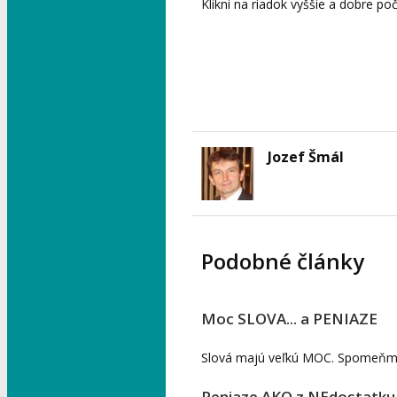
Klikni na riadok vyššie a dobre po
Jozef Šmál
Podobné články
Moc SLOVA... a PENIAZE
Slová majú veľkú MOC. Spomeňme si
Peniaze AKO z NEdostatku