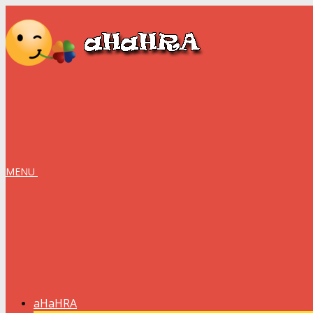
MENU
aHaHRA