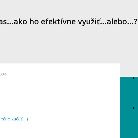
as…ako ho efektívne využiť…alebo…?
00x
nečne začať…:)