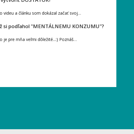
o videu a článku som dokázal začať svoj…
. tiež si podľahol "MENTÁLNEMU KONZUMU"?
 je pre mňa veľmi dôležité...:) Poznáš…