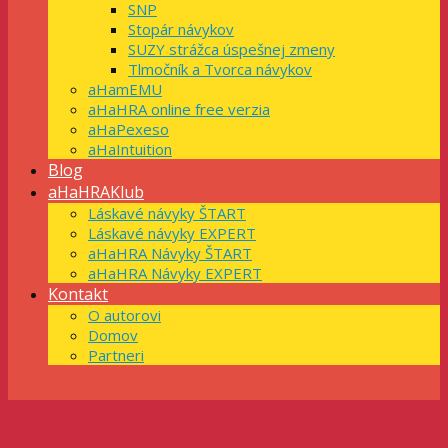
SNP
Stopár návykov
SUZY strážca úspešnej zmeny
Tlmočník a Tvorca návykov
aHamEMU
aHaHRA online free verzia
aHaPexeso
aHaIntuition
Blog
aHaHRAKlub
Láskavé návyky ŠTART
Láskavé návyky EXPERT
aHaHRA Návyky ŠTART
aHaHRA Návyky EXPERT
Kontakt
O autorovi
Domov
Partneri