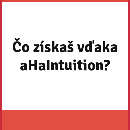
Čo získaš vďaka
aHaIntuition?