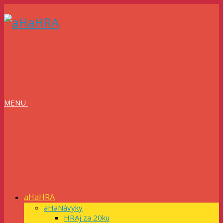
MENU
aHaHRA
aHaNávyky
HRAj za 20ku