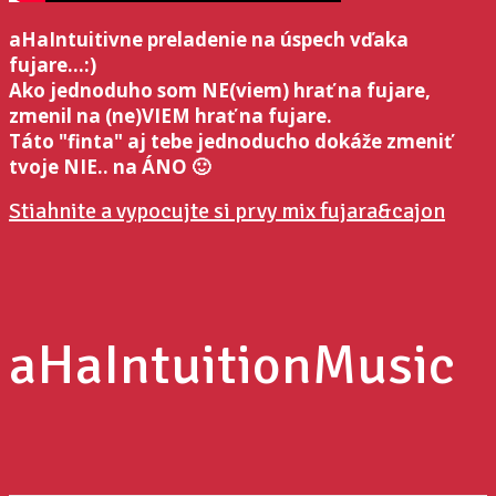
aHaIntuitivne preladenie na úspech vďaka
fujare...:)
Ako jednoduho som NE(viem) hrať na fujare,
zmenil na (ne)VIEM hrať na fujare.
Táto "finta" aj tebe jednoducho dokáže zmeniť
tvoje NIE.. na ÁNO 🙂
Stiahnite a vypocujte si prvy mix fujara&cajon
aHaIntuitionMusic