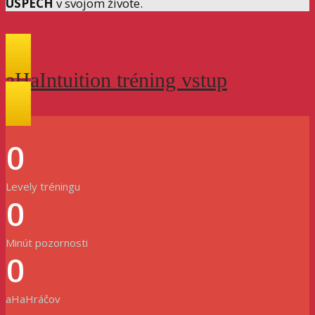
ÚSPECH
v svojom živote.
aHaIntuition tréning vstup
0
Levely tréningu
0
Minút pozornosti
0
aHaHráčov