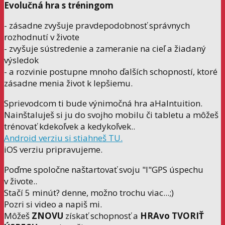
Evolučná hra s tréningom
- zásadne zvyšuje pravdepodobnosť správnych
rozhodnutí v živote
- zvyšuje sústredenie a zameranie na cieľ a žiadaný
výsledok
- a rozvinie postupne mnoho ďalších schopností, ktoré
zásadne menia život k lepšiemu.
Sprievodcom ti bude výnimočná hra aHaIntuition.
Nainštaluješ si ju do svojho mobilu či tabletu a môžeš
trénovať kdekoľvek a kedykoľvek..
Android verziu si stiahneš TU.
iOS verziu pripravujeme.
Poďme spoločne naštartovať svoju "I"GPS úspechu
v živote..
Stačí 5 minút? denne, možno trochu viac...;)
Pozri si video a napiš mi.
Môžeš
ZNOVU
získať schopnosť a
HRAvo TVORIŤ