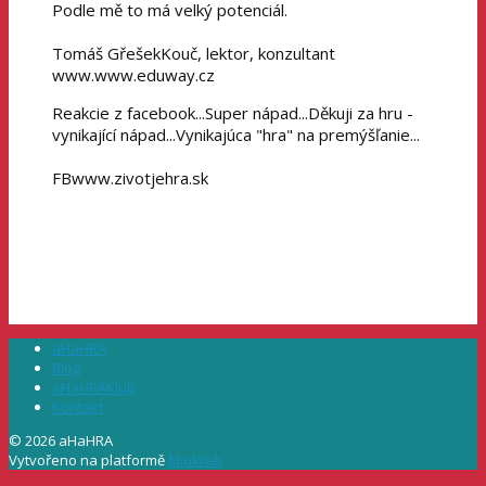
Podle mě to má velký potenciál.
Tomáš Gřešek
Kouč, lektor, konzultant
www.www.eduway.cz
Reakcie z facebook...Super nápad...Děkuji za hru -
vynikající nápad...Vynikajúca "hra" na premýšľanie...
FB
www.zivotjehra.sk
aHaHRA
Blog
aHaHRAKlub
Kontakt
© 2026 aHaHRA
Vytvořeno na platformě
MioWeb