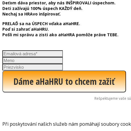
Deťom dáva priestor, aby nás INŠPIROVALI úspechom.
Deti zažívajú 100% úspech KAŽDÝ deň.
Nechaj sa HRAvo inšpirovať.
PRELAĎ sa na ÚSPECH vďaka aHaHRE.
Poď si zahrať aHaHRU.
Pošli mi správu a zisti ako aHaHRA pomôže práve TEBE.
Dáme aHaHRU to chcem zažiť
Rešpektujeme vaše s
Při poskytování našich služeb nám pomáhají soubory cookie