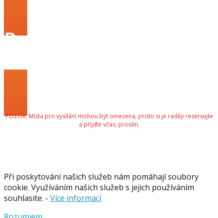
Registrovat se na
webinář
POZOR: Místa pro vysílání mohou být omezena, proto si je raději rezervujte
a přijďte včas, prosím.
Při poskytování našich služeb nám pomáhají soubory
cookie. Využíváním našich služeb s jejich používáním
souhlasíte. -
Více informací
Rozumiem